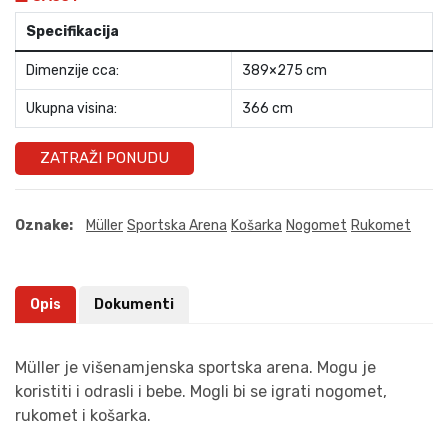
Specifikacija
Dimenzije cca:
389×275 cm
Ukupna visina:
366 cm
ZATRAŽI PONUDU
Oznake:
Müller
Sportska Arena
Košarka
Nogomet
Rukomet
Opis
Dokumenti
Müller je višenamjenska sportska arena. Mogu je
koristiti i odrasli i bebe. Mogli bi se igrati nogomet,
rukomet i košarka.