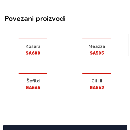
Povezani proizvodi
Košara
Meazza
SA600
SA505
Šefild
Cilj II
SA565
SA562