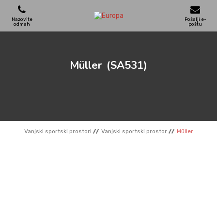
Nazovite
Pošalji e-
odmah
poštu
IGRALIŠTA
Müller
(SA531)
SKATEPARKOVI
DRVENE KUĆE
Vanjski sportski prostori
Vanjski sportski prostor
Müller
VRTNI NAMJEŠTAJ
SPORTSKI TERENI
REFERENCE